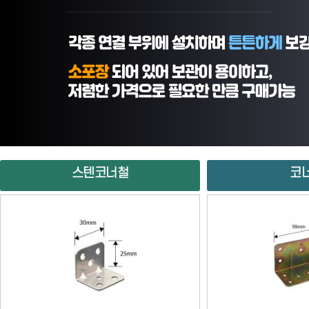
스텐코너철
코